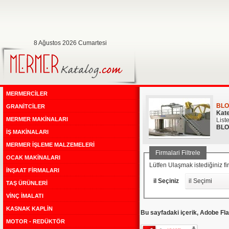
8 Ağustos 2026 Cumartesi
MERMERCİLER
BLO
GRANİTCİLER
Kate
MERMER MAKİNALARI
List
BLO
İŞ MAKİNALARI
MERMER İŞLEME MALZEMELERİ
Firmalari Filtrele
OCAK MAKİNALARI
Lütfen Ulaşmak istediğiniz 
İNŞAAT FİRMALARI
il Seçiniz
il Seçimi
TAŞ ÜRÜNLERİ
VİNÇ İMALATI
KASNAK KAPLİN
Bu sayfadaki içerik, Adobe Fla
MOTOR - REDÜKTÖR