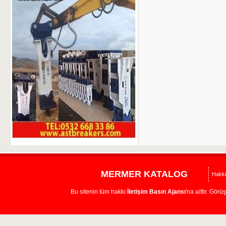
MERMER KATALOG
Hakk
Bu sitenin tüm hakkı
İletişim Basın Ajansı
'na aittir. Görü