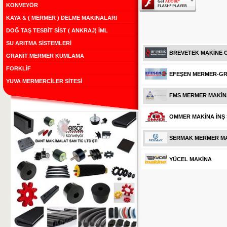
KONVEYÖR
KAYA & ( MERMER ) DELME MAKİNALARI
DOĞ TAŞ TESBİT SİST ( ANKRAJ) İML
SU ARITMA SİSTEMLERİ
BREVETEK MAKİNE
GRANİT MERMER KUMLAMA
FORKLİF
EFEŞEN MERMER-GR
YUVA MERMERCİLER SİTESİ
FMS MERMER MAKİN
OMMER MAKİNA İNŞ S
SERMAK MERMER MAK
YÜCEL MAKİNA