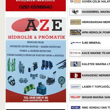
GÜVEN ÇELİK HALA
HASDEMİREL MAKİNA 
HİDROBARSAN MERM
HPM HİDROLİK POM
İLBE MİNERAL
KACE MAKİNE TİCARE
KALETEK MAKİNA LTD
KARADENİZ MERMER 
LASER-T TOPCUOĞ
MASAM MAKİNA SAN. 
NMG SONDAJ SAN Tİ