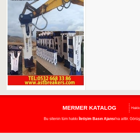
MERMER KATALOG
Hakk
Bu sitenin tüm hakkı
İletişim Basın Ajansı
'na aittir. Görü