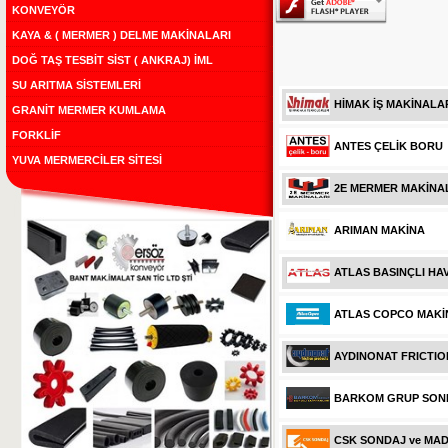
KONVEYÖR
KAYA & ( MERMER ) DELME MAKİNALARI
DOĞ TAŞ TESBİT SİST ( ANKRAJ) İML
SU ARITMA SİSTEMLERİ
HİMAK İŞ MAKİNALA
GRANİT MERMER KUMLAMA
FORKLİF
ANTES ÇELİK BORU
YUVA MERMERCİLER SİTESİ
2E MERMER MAKİNA
ARIMAN MAKİNA
ATLAS BASINÇLI HA
ATLAS COPCO MAKİN
AYDINONAT FRICTI
BARKOM GRUP SOND
CSK SONDAJ ve MAD