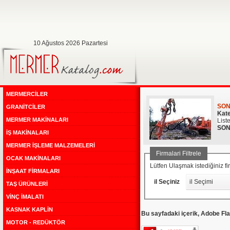
10 Ağustos 2026 Pazartesi
MERMERCİLER
SON
GRANİTCİLER
Kate
MERMER MAKİNALARI
List
SON
İŞ MAKİNALARI
MERMER İŞLEME MALZEMELERİ
Firmalari Filtrele
OCAK MAKİNALARI
Lütfen Ulaşmak istediğiniz 
İNŞAAT FİRMALARI
il Seçiniz
il Seçimi
TAŞ ÜRÜNLERİ
VİNÇ İMALATI
KASNAK KAPLİN
Bu sayfadaki içerik, Adobe Fla
MOTOR - REDÜKTÖR