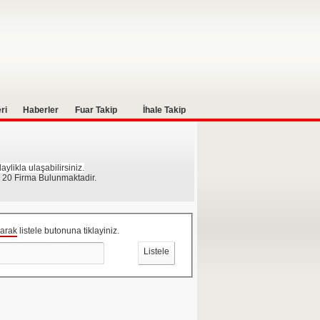
ri
Haberler
Fuar Takip
İhale Takip
ylikla ulaşabilirsiniz.
 20 Firma Bulunmaktadir.
zarak
listele butonuna tiklayiniz.
Listele