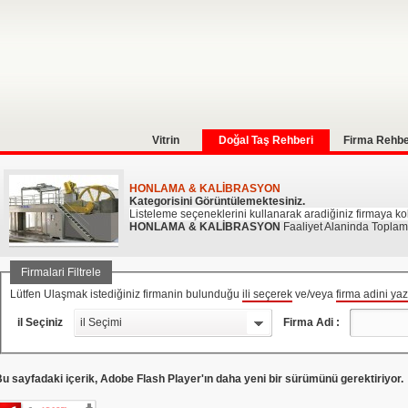
Vitrin
Doğal Taş Rehberi
Firma Rehbe
HONLAMA & KALİBRASYON
Kategorisini Görüntülemektesiniz.
Listeleme seçeneklerini kullanarak aradiğiniz firmaya kola
HONLAMA & KALİBRASYON
Faaliyet Alaninda Toplam
Firmalari Filtrele
Lütfen Ulaşmak istediğiniz firmanin bulunduğu
ili seçerek
ve/veya
firma adini ya
il Seçiniz
il Seçimi
Firma Adi :
u sayfadaki içerik, Adobe Flash Player'ın daha yeni bir sürümünü gerektiriyor.