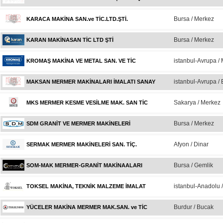
Bursa / Merkez
KARACA MAKİNA SAN.ve TİC.LTD.ŞTİ.
Bursa / Merkez
KARAN MAKİNASAN TİC LTD ŞTİ
istanbul-Avrupa /
KROMAŞ MAKİNA VE METAL SAN. VE TİC
istanbul-Avrupa /
MAKSAN MERMER MAKİNALARI İMALATI SANAY
Sakarya / Merkez
MKS MERMER KESME VESİLME MAK. SAN TİC
Bursa / Merkez
SDM GRANİT VE MERMER MAKİNELERİ
Afyon / Dinar
SERMAK MERMER MAKİNELERİ SAN. TİÇ.
Bursa / Gemlik
SOM-MAK MERMER-GRANİT MAKİNAALARI
istanbul-Anadolu /
TOKSEL MAKİNA, TEKNİK MALZEME İMALAT
Burdur / Bucak
YÜCELER MAKİNA MERMER MAK.SAN. ve TİC