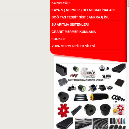
KONVEYÖR
KAYA & ( MERMER ) DELME MAKİNALARI
DOĞ TAŞ TESBİT SİST ( ANKRAJ) İML
SU ARITMA SİSTEMLERİ
GRANİT MERMER KUMLAMA
FORKLİF
YUVA MERMERCİLER SİTESİ