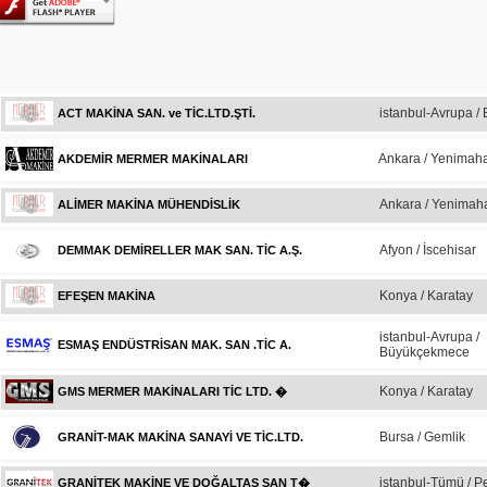
istanbul-Avrupa / 
ACT MAKİNA SAN. ve TİC.LTD.ŞTİ.
Ankara / Yenimaha
AKDEMİR MERMER MAKİNALARI
Ankara / Yenimaha
ALİMER MAKİNA MÜHENDİSLİK
Afyon / İscehisar
DEMMAK DEMİRELLER MAK SAN. TİC A.Ş.
Konya / Karatay
EFEŞEN MAKİNA
istanbul-Avrupa /
ESMAŞ ENDÜSTRİSAN MAK. SAN .TİC A.
Büyükçekmece
Konya / Karatay
GMS MERMER MAKİNALARI TİC LTD. �
Bursa / Gemlik
GRANİT-MAK MAKİNA SANAYİ VE TİC.LTD.
istanbul-Tümü / P
GRANİTEK MAKİNE VE DOĞALTAŞ SAN T�