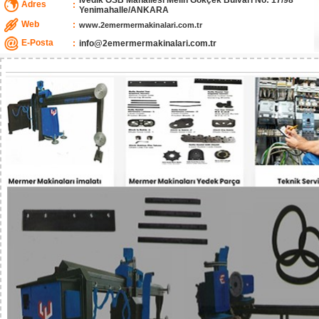
İvedik OSB Mahallesi Melih Gökçek Bulvarı No: 17/98
Adres
:
Yenimahalle/ANKARA
Web
:
www.2emermermakinalari.com.tr
E-Posta
:
info@2emermermakinalari.com.tr