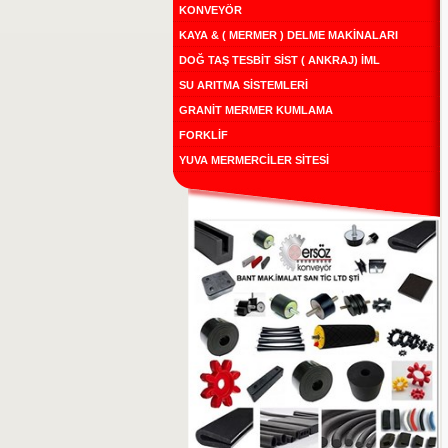
KONVEYÖR
KAYA & ( MERMER ) DELME MAKİNALARI
DOĞ TAŞ TESBİT SİST ( ANKRAJ) İML
SU ARITMA SİSTEMLERİ
GRANİT MERMER KUMLAMA
FORKLİF
YUVA MERMERCİLER SİTESİ