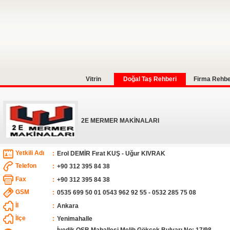
Vitrin
Doğal Taş Rehberi
Firma Rehbe
2E MERMER MAKİNALARI
Yetkili Adı
:
Erol DEMİR Fırat KUŞ - Uğur KIVRAK
Telefon
:
+90 312 395 84 38
Fax
:
+90 312 395 84 38
GSM
:
0535 699 50 01 0543 962 92 55 - 0532 285 75 08
İl
:
Ankara
İlçe
:
Yenimahalle